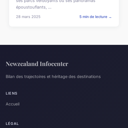
ses parcs verdoyants ou ses panoramas
époustouflants, ...
28 mars 2025
5 min de lecture →
Newzealand Infocenter
Bilan des trajectoires et héritage des destinations
LIENS
Accueil
LÉGAL