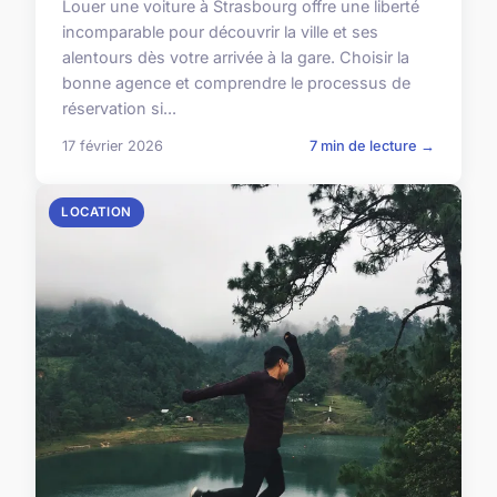
Louer une voiture à Strasbourg offre une liberté
incomparable pour découvrir la ville et ses
alentours dès votre arrivée à la gare. Choisir la
bonne agence et comprendre le processus de
réservation si...
17 février 2026
7 min de lecture →
LOCATION